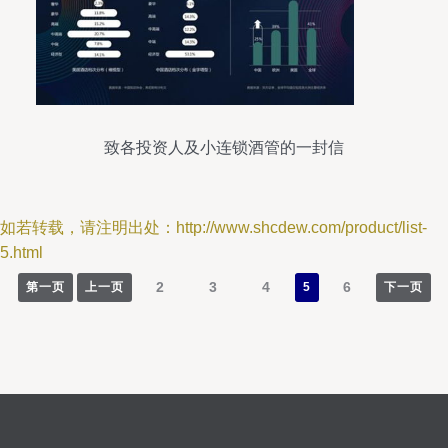
致各投资人及小连锁酒管的一封信
如若转载，请注明出处：http://www.shcdew.com/product/list-
5.html
2
3
4
6
第一页
上一页
5
下一页