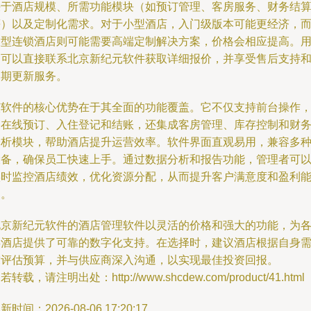
决于酒店规模、所需功能模块（如预订管理、客房服务、财务结
等）以及定制化需求。对于小型酒店，入门级版本可能更经济，
大型连锁酒店则可能需要高端定制解决方案，价格会相应提高。
户可以直接联系北京新纪元软件获取详细报价，并享受售后支持
定期更新服务。
该软件的核心优势在于其全面的功能覆盖。它不仅支持前台操作
如在线预订、入住登记和结账，还集成客房管理、库存控制和财
分析模块，帮助酒店提升运营效率。软件界面直观易用，兼容多
设备，确保员工快速上手。通过数据分析和报告功能，管理者可
实时监控酒店绩效，优化资源分配，从而提升客户满意度和盈利
力。
北京新纪元软件的酒店管理软件以灵活的价格和强大的功能，为
类酒店提供了可靠的数字化支持。在选择时，建议酒店根据自身
求评估预算，并与供应商深入沟通，以实现最佳投资回报。
若转载，请注明出处：http://www.shcdew.com/product/41.html
新时间：2026-08-06 17:20:17