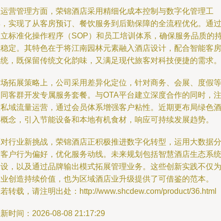
在运营管理方面，荣锦酒店采用精细化成本控制与数字化管理工
具，实现了从客房预订、餐饮服务到后勤保障的全流程优化。通
建立标准化操作程序（SOP）和员工培训体系，确保服务品质的
续稳定。其特色在于将江南园林元素融入酒店设计，配合智能客
系统，既保留传统文化韵味，又满足现代旅客对科技便捷的需求
市场拓展策略上，公司采用差异化定位，针对商务、会展、度假
不同客群开发专属服务套餐。与OTA平台建立深度合作的同时，
重私域流量运营，通过会员体系增强客户粘性。近期更布局绿色
店概念，引入节能设备和本地有机食材，响应可持续发展趋势。
面对行业新挑战，荣锦酒店正积极推进数字化转型，运用大数据
析客户行为偏好，优化服务动线。未来规划包括智慧酒店生态系
建设，以及通过品牌输出模式拓展管理业务。这些创新实践不仅
企业创造持续价值，也为区域酒店业升级提供了可借鉴的范本。
若转载，请注明出处：http://www.shcdew.com/product/36.html
新时间：2026-08-08 21:17:29