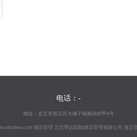
电话：-
地址：北京市密云区大城子镇南沟村甲4号
w.shcdew.com
酒店管理
北京季运阳朝酒店管理有限公司
酒店